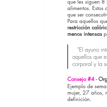
que les siguen 8 
alimentos. Estos
que ser consecuti
Para aquellos qu
restricción calór
menos intensas
 p
   "El ayuno intermitente puede ser una herramienta valiosa para 
aquellos que 
corporal y la 
Consejo 
#4
 - 
Org
Ejemplo de seman
mujer, 27 años, 
definición.