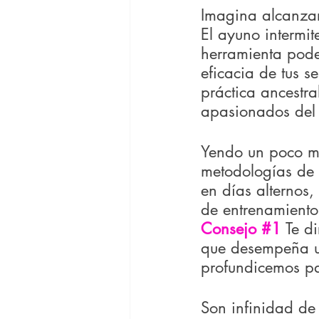
Imagina alcanzar
El ayuno intermit
herramienta pode
eficacia de tus s
práctica ancestra
apasionados del f
Yendo un poco más
metodologías de 
en días alternos,
de entrenamiento 
Consejo 
#1
Te d
que desempeña un
profundicemos pa
Son infinidad de 