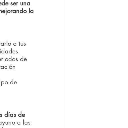
ede ser una 
mejorando la 
arlo a tus 
idades. 
eriodos de 
tación 
ipo de 
s días de 
ayuno a las 