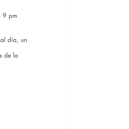
s 9 pm 
al día, un 
 de la 