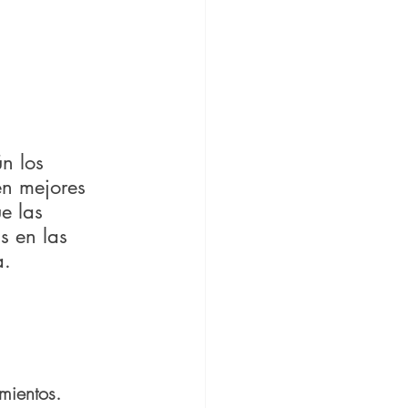
n los 
en mejores 
e las 
 en las 
a.
mientos.