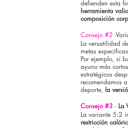
defienden esta f
herramienta vali
composición corp
Consejo 
#2
-Var
La versatilidad d
metas específicas
Por ejemplo, si 
ayuno más cortos
estratégicos desp
recomendamos a l
deporte,
 la versi
Consejo 
#3
- 
La 
La variante 5:2 i
restricción calór