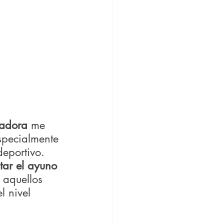
nadora
 me 
specialmente 
eportivo. 
ar el ayuno 
 aquellos 
l nivel 