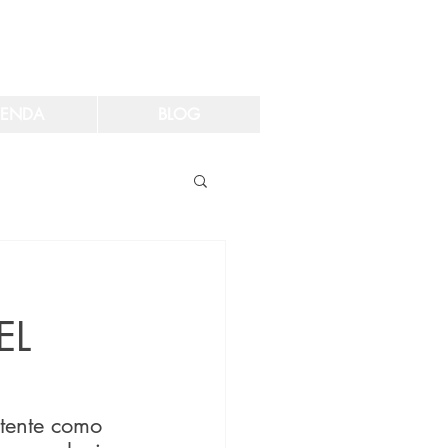
IENDA
BLOG
EL
itente como 