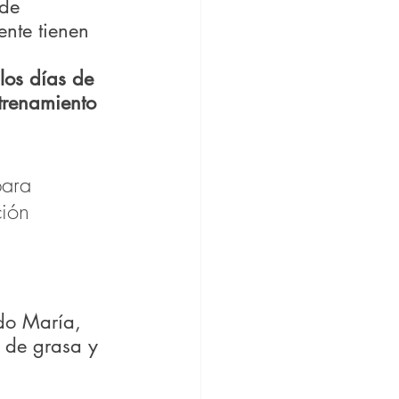
de 
nte tienen 
los días de 
trenamiento 
ión 
do María, 
 de grasa y 