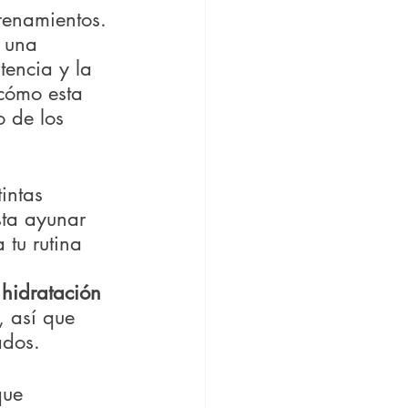
renamientos. 
 una 
encia y la 
 cómo esta 
o de los 
intas 
ta ayunar 
 tu rutina 
 hidratación 
 así que 
ados. 
que 