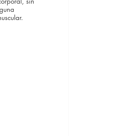
orporal, sin 
nguna 
uscular.