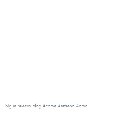
Sigue nuestro blog 
#come
#entrena
#ama