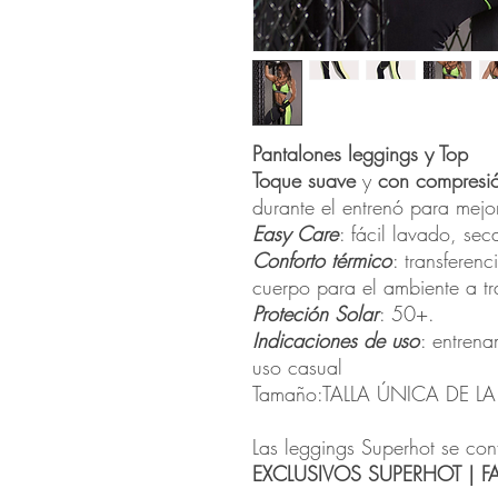
Pantalones leggings y Top
Toque suave
y
con compresi
durante el entrenó para mej
Easy Care
: fácil lavado, se
Conforto térmico
: transferen
cuerpo para el ambiente a tra
Proteción Solar
: 50+.
Indicaciones de uso
: entrena
uso casual
Tamaño:TALLA ÚNICA DE LA
Las leggings Superhot se con
EXCLUSIVOS SUPERHOT | F