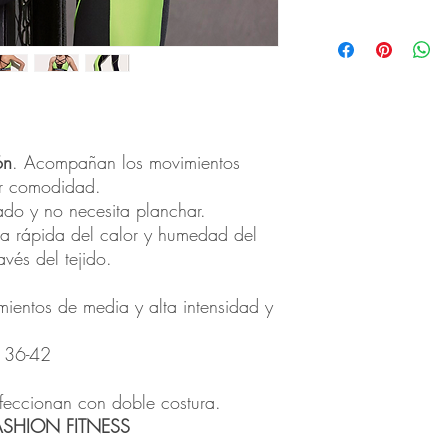
4 días si el artículo es
ón
. Acompañan los movimientos
or comodidad.
cado y no necesita planchar.
cia rápida del calor y humedad del
vés del tejido.
mientos de media y alta intensidad y
 36-42
feccionan con doble costura.
ASHION FITNESS