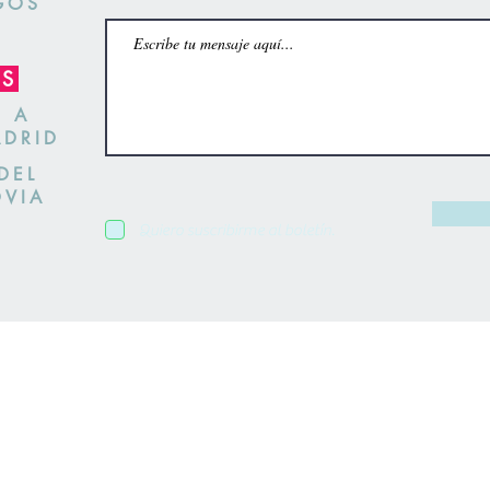
GOS
OS
S A
ADRID
DEL
OVIA
Quiero suscribirme al boletín.