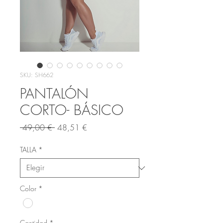
SKU: SH662
PANTALÓN
CORTO- BÁSICO
Precio
Precio
 49,00 € 
48,51 €
de
oferta
TALLA
*
Color
*
Cantidad
*