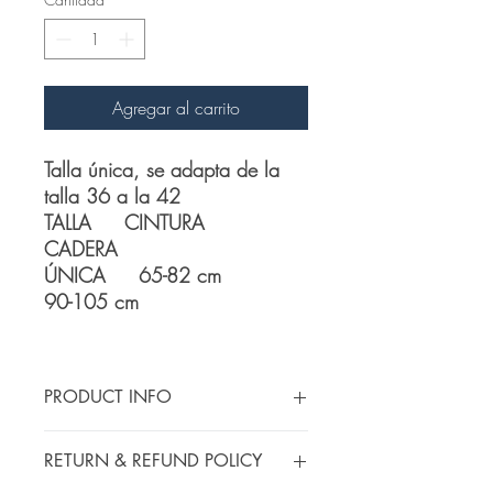
Agregar al carrito
Talla única, se adapta de la
talla 36 a la 42
TALLA CINTURA
CADERA
ÚNICA 65-82 cm
90-105 cm
PRODUCT INFO
Producto con Stretch technology que
RETURN & REFUND POLICY
permite mayor comodida durante tus
entrenamientos y prácticas deportivas