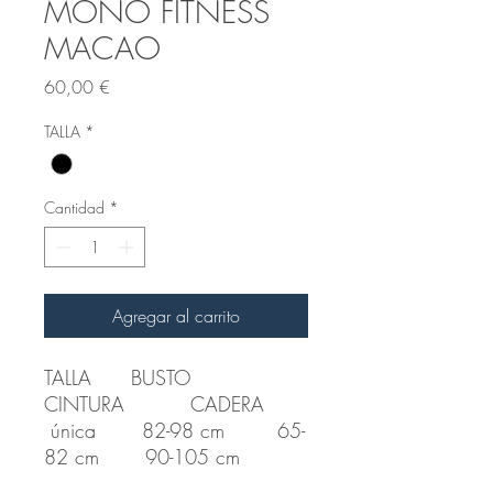
MONO FITNESS
MACAO
Precio
60,00 €
TALLA
*
Cantidad
*
Agregar al carrito
TALLA BUSTO
CINTURA CADERA
única 82-98 cm 65-
82 cm 90-105 cm