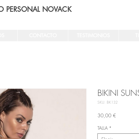
O PERSONAL NOVACK
OS
CONTACTO
TESTIMONIOS
T
BIKINI SUN
SKU: BK132
Precio
30,00 €
TALLA
*