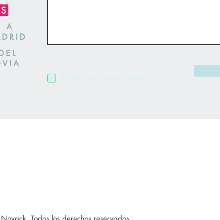
OS
S A
ADRID
DEL
OVIA
Quiero suscribirme al boletín.
 Novack. Todos los derechos reservados.